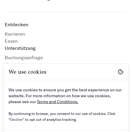
Entdecken
Karrieren
Essen
Unterstützung
Buchungsanfrage
Kontaktiere uns
We use cookies
Privacy Policy
Hotelrichtlinien
Geschäftsbedingungen
We use cookies to ensure you get the best experience on our
Kontakt
website. For more information on how we use cookies,
please see our
Terms and Conditions.
By continuing to browse, you consent to our use of cookies. Click
“
Decline
” to opt out of analytics tracking.
©
2024–2026
Rathna Resorts Private Limited - All