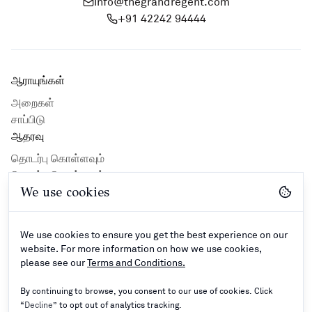
info@thegrandregent.com
+91 42242 94444
ஆராயுங்கள்
அறைகள்
சாப்பிடு
ஆதரவு
தொடர்பு கொள்ளவும்
தொடர்பு கொள்ளவும்
We use cookies
Privacy Policy
Hotel Guidlines
Terms and Conditions
We use cookies to ensure you get the best experience on our
இணையம்
website. For more information on how we use cookies,
please see our
Terms and Conditions.
By continuing to browse, you consent to our use of cookies. Click
“
Decline
” to opt out of analytics tracking.