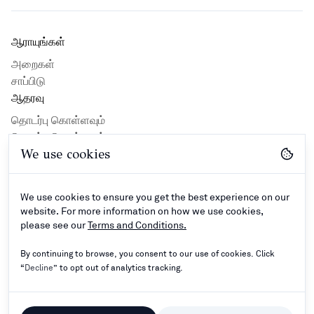
ஆராயுங்கள்
அறைகள்
சாப்பிடு
ஆதரவு
தொடர்பு கொள்ளவும்
தொடர்பு கொள்ளவும்
We use cookies
Privacy Policy
Hotel Guidlines
Terms and Conditions
We use cookies to ensure you get the best experience on our
இணையம்
website. For more information on how we use cookies,
please see our
Terms and Conditions.
By continuing to browse, you consent to our use of cookies. Click
“
Decline
” to opt out of analytics tracking.
©
2024–2026
Rathna Resorts Private Limited - All
Rights Reserved.